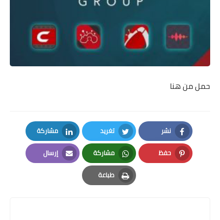
حمل
من هنا
نشر
تغريد
مشاركة
LinkedIn
Twitter
Facebook
حفظ
مشاركة
إرسال
Email
Whatsapp
Pinterest
طباعة
Print